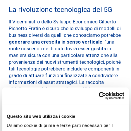
La rivoluzione tecnologica del 5G
Il Viceministro dello Sviluppo Economico Gilberto
Pichetto Fratin è sicuro che lo sviluppo di modelli di
business diversi da quelli che conosciamo potrebbe
generare una crescita in senso verticale
: “una
mole così enorme di dati dovrà esser gestita in
maniera sicura con una particolare attenzione alla
provenienza dei nuovi strumenti tecnologici, poiché
tali tecnologie potrebbero includere componenti in
grado di attuare funzioni finalizzate a condividere
informazioni di asset strategici. La raccolta
disinformazioni da parte di soggetti terzi, o
addirittura di paesi terzi, potrebbe mettere a rischio
la sicurezza nazionale. Il punto di svolta sarà
determinare le regole d’inserimento nel mercato
italiano da parte dei costruttori esteri, mentre per
Questo sito web utilizza i cookie
quanto riguarda le reti, è auspicabile un contesto
Usiamo cookie di prime e terze parti necessari per il
appoggiato da strumenti realizzati a livello