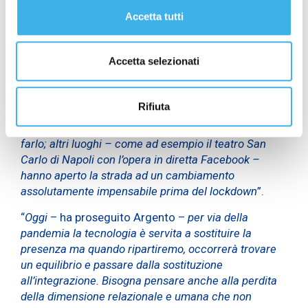
“
In quest’ultimo anno è cambiato un paradigma
storico tra arte e tecnologia. A differenza del passato,
Accetta tutti
c’è una continua ricerca della tecnologia da parte del
mondo della cultura
– ha affermato nel suo
Accetta selezionati
intervento
Angelo Argento
, presidente di Cultura
Italiae –
tanto che in molti si domandano come
sarebbe stato il primo lockdown senza connessioni.
Rifiuta
Per i luoghi della cultura, dunque, si impone un
cambiamento di paradigma. Il MAXXI è già riuscito a
farlo; altri luoghi – come ad esempio il teatro San
Carlo di Napoli con l’opera in diretta Facebook –
hanno aperto la strada ad un cambiamento
assolutamente impensabile prima del lockdown
”.
“
Oggi
– ha proseguito Argento –
per via della
pandemia la tecnologia è servita a sostituire la
presenza ma quando ripartiremo, occorrerà trovare
un equilibrio e passare dalla sostituzione
all’integrazione. Bisogna pensare anche alla perdita
della dimensione relazionale e umana che non