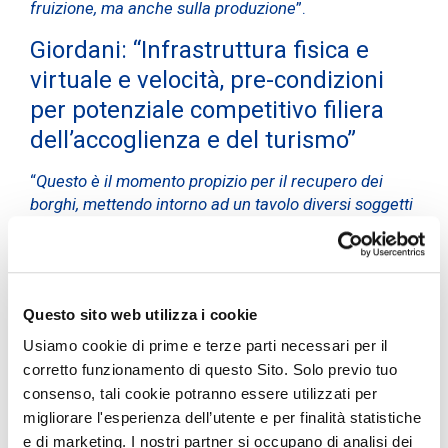
fruizione, ma anche sulla produzione
”.
Giordani: “Infrastruttura fisica e
virtuale e velocità, pre-condizioni
per potenziale competitivo filiera
dell’accoglienza e del turismo”
“
Questo è il momento propizio per il recupero dei
borghi, mettendo intorno ad un tavolo diversi soggetti
per creare un processo virtuoso favorevole alle
realità locali e dare accesso a fondi per incentivare il
turismo sostenibile del nostro Paese
”, ha
detto
Simonetta Giordani
, segretario generale
Questo sito web utilizza i cookie
dell’Associazione Civita. “
Con i borghi possiamo
giocarci una grande partita di rilancio anche grazie
Usiamo cookie di prime e terze parti necessari per il
allo smart working, ma bisogna puntare sulla
corretto funzionamento di questo Sito. Solo previo tuo
valorizzazione del nostro patrimonio diffuso
”.
consenso, tali cookie potranno essere utilizzati per
migliorare l'esperienza dell’utente e per finalità statistiche
“
Con l’innovazione tecnologica
– ha proseguito
e di marketing. I nostri partner si occupano di analisi dei