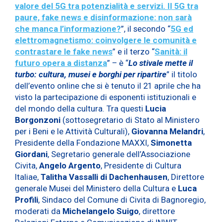
valore del 5G tra potenzialità e servizi. Il 5G tra
paure, fake news e disinformazione: non sarà
che manca l’informazione?
”, il secondo “
5G ed
elettromagnetismo: coinvolgere le comunità e
contrastare le fake news
” e il terzo “
Sanità: il
futuro opera a distanza
” – è “
Lo stivale mette il
turbo: cultura, musei e borghi per ripartire
” il titolo
dell’evento online che si è tenuto il 21 aprile che ha
visto la partecipazione di esponenti istituzionali e
del mondo della cultura. Tra questi
Lucia
Borgonzoni
(sottosegretario di Stato al Ministero
per i Beni e le Attività Culturali),
Giovanna Melandri
,
Presidente della Fondazione MAXXI,
Simonetta
Giordani
, Segretario generale dell’Associazione
Civita,
Angelo Argento
, Presidente di Cultura
Italiae,
Talitha Vassalli di Dachenhausen
, Direttore
generale Musei del Ministero della Cultura e
Luca
Profili
, Sindaco del Comune di Civita di Bagnoregio,
moderati da
Michelangelo Suigo
, direttore