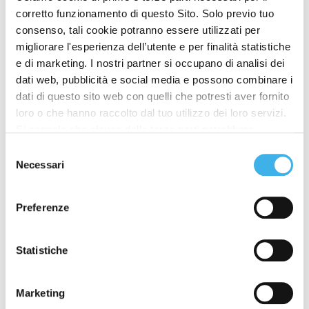
Relations Communication &
corretto funzionamento di questo Sito. Solo previo tuo
Sustainability Director di INWIT
consenso, tali cookie potranno essere utilizzati per
migliorare l'esperienza dell’utente e per finalità statistiche
e di marketing. I nostri partner si occupano di analisi dei
dati web, pubblicità e social media e possono combinare i
dati di questo sito web con quelli che potresti aver fornito
loro o che hanno raccolto dal tuo utilizzo dei loro servizi.
Si segnala che alcune delle terze parti potrebbero
trasferire i dati personali raccolti per mezzo dei cookie
Selezione
installati sul Sito in Paesi siti al di fuori del SEE, che
Necessari
del
potrebbero non fornire un adeguato livello di protezione ai
consenso
sensi del GDPR, pertanto, prima di fornire il proprio
Preferenze
consenso, si raccomanda di leggere la cookie policy e
l’informativa privacy
qui
.
Cliccando su “rifiuta” si consente il permanere dei soli
Nell’ottica di un futuro sempre più connesso, i
Statistiche
cookie necessari.
materiali alternativi, in grado di ridurre l’impatto
ambientale lungo tutto il ciclo di vita delle
Marketing
infrastrutture, permettono di rispondere alle