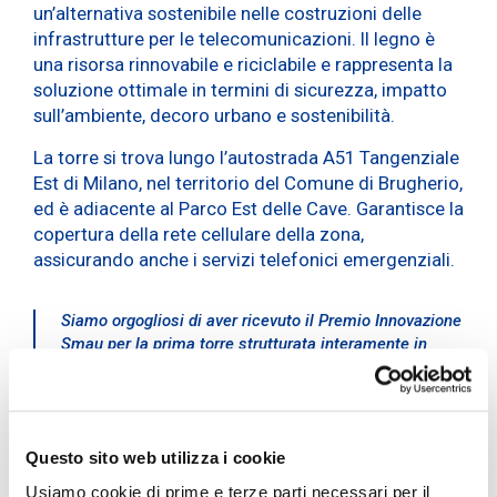
un’alternativa sostenibile nelle costruzioni delle
infrastrutture per le telecomunicazioni. Il legno è
una risorsa rinnovabile e riciclabile e rappresenta la
soluzione ottimale in termini di sicurezza, impatto
sull’ambiente, decoro urbano e sostenibilità.
La torre si trova lungo l’autostrada A51 Tangenziale
Est di Milano, nel territorio del Comune di Brugherio,
ed è adiacente al Parco Est delle Cave. Garantisce la
copertura della rete cellulare della zona,
assicurando anche i servizi telefonici emergenziali.
Siamo orgogliosi di aver ricevuto il Premio Innovazione
Smau per la prima torre strutturata interamente in
legno lamellare. L’abbiamo realizzata sostituendo un
vecchio traliccio in acciaio con una struttura in legno,
materiale rinnovabile e sostenibile, in una logica di
economia circolare.
Questo sito web utilizza i cookie
Michelangelo Suigo,
External
Usiamo cookie di prime e terze parti necessari per il