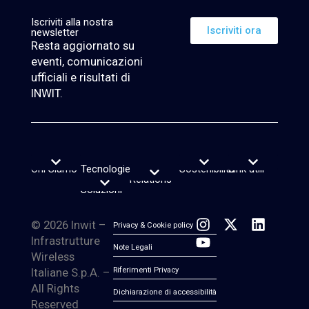
Iscriviti alla nostra
Iscriviti ora
newsletter
Resta aggiornato su
eventi, comunicazioni
ufficiali e risultati di
INWIT.
Chi Siamo
Tecnologie
Investor
Sostenibilità
Link utili
Vision, purpose e valori
Leadership Team
Reporting di Sostenibilità
Rating e Indici ESG
Piano sostenibilità
Lavora con noi
News & Insight
Servizio di firma elettronica
Transparency Register
Segnalazioni Whistleblowing
e
Relations
Calendario finanziario
Report e Webcast
Informazioni sul titolo
Informazioni sul debito
Avvisi finanziari
Copertura Analisti e Consenso
Contatti Investor Relations
Soluzioni
© 2026 Inwit –
Privacy & Cookie policy
Infrastrutture
Note Legali
Wireless
Italiane S.p.A. –
Riferimenti Privacy
All Rights
Dichiarazione di accessibilità
Reserved