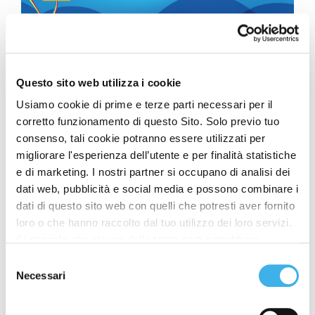
Questo sito web utilizza i cookie
Usiamo cookie di prime e terze parti necessari per il
corretto funzionamento di questo Sito. Solo previo tuo
consenso, tali cookie potranno essere utilizzati per
migliorare l'esperienza dell’utente e per finalità statistiche
e di marketing. I nostri partner si occupano di analisi dei
dati web, pubblicità e social media e possono combinare i
dati di questo sito web con quelli che potresti aver fornito
loro o che hanno raccolto dal tuo utilizzo dei loro servizi.
Si segnala che alcune delle terze parti potrebbero
Infine, la quarta esperienza in realtà virtuale ha
trasferire i dati personali raccolti per mezzo dei cookie
approfondito la
funzione di hosting
, ovvero
il ruolo
Selezione
installati sul Sito in Paesi siti al di fuori del SEE, che
delle torri nel fornire servizi di connettività
, tra
Necessari
del
cui 4G, 5G e FWA (Fixed Wireless Access).
potrebbero non fornire un adeguato livello di protezione ai
consenso
sensi del GDPR, pertanto, prima di fornire il proprio